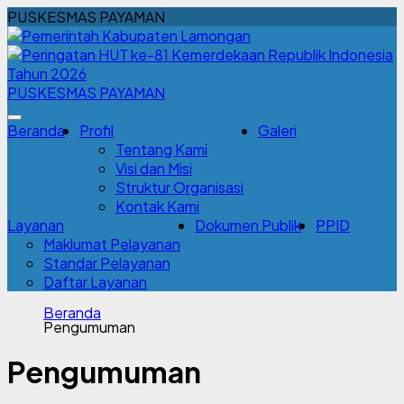
PUSKESMAS PAYAMAN
PUSKESMAS PAYAMAN
Beranda
Profil
Galeri
Tentang Kami
Visi dan Misi
Struktur Organisasi
Kontak Kami
Layanan
Dokumen Publik
PPID
Maklumat Pelayanan
Standar Pelayanan
Daftar Layanan
Beranda
Pengumuman
Pengumuman