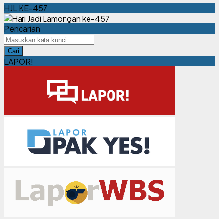
HJL KE-457
Pencarian
Cari
LAPOR!